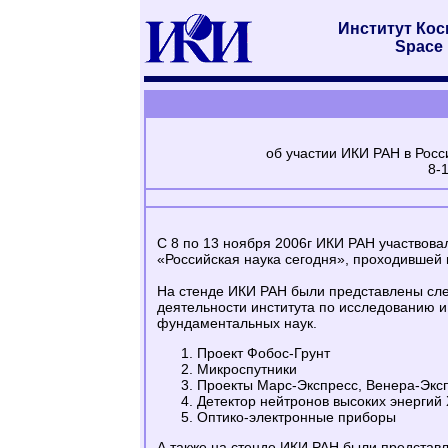
Институт Ко
Space 
об участии ИКИ РАН в Росс
8-
С 8 по 13 ноября 2006г ИКИ РАН участвова
«Российская наука сегодня», проходившей 
На стенде ИКИ РАН были представлены с
деятельности института по исследованию и
фундаментальных наук.
Проект Фобос-Грунт
Микроспутники
Проекты Марс-Экспресс, Венера-Экс
Детектор нейтронов высоких энергий
Оптико-электронные приборы
А также на стенде ИКИ РАН были представ