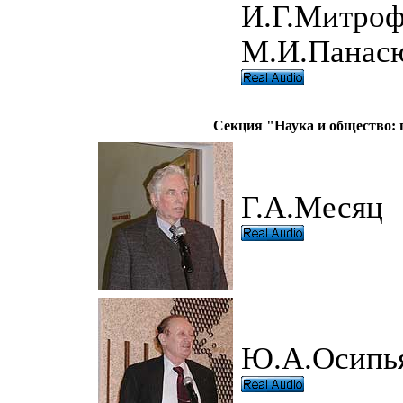
И.Г.Митроф
М.И.Панасю
Секция "Наука и общество: п
Г.А.Месяц
Ю.А.Осипь