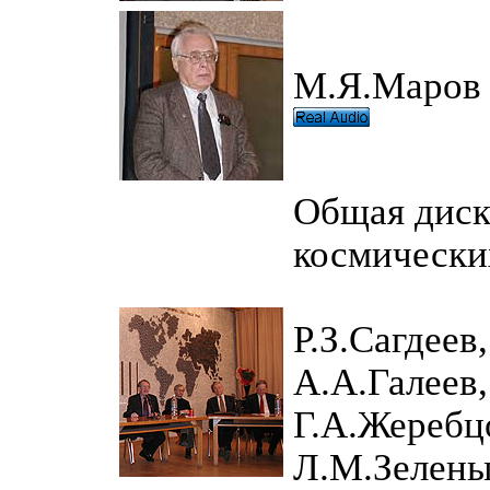
М.Я.Маров
Общая диск
космически
Р.З.Сагдеев
А.А.Галеев,
Г.А.Жеребцо
Л.М.Зелены