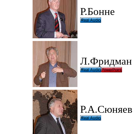
Р.Бонне
Л.Фридман
Р.А.Сюняев