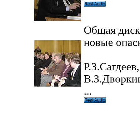
Общая диск
новые опас
Р.З.Сагдеев
В.З.Дворкин
...