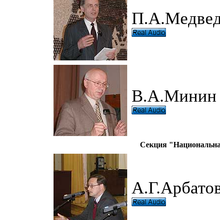
П.А.Медве
В.А.Минин
Секция "Национальна
А.Г.Арбато