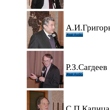
А.И.Григор
Р.З.Сагдеев
С.П.Капица