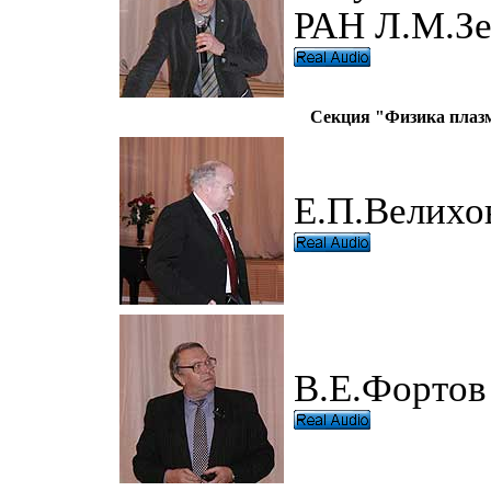
РАН Л.М.Зе
Секция "Физика плазм
Е.П.Велихо
В.Е.Фортов