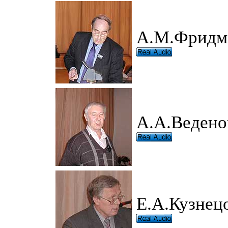
А.М.Фридм
А.А.Ведено
Е.А.Кузнец