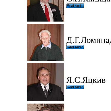
Д.Г.Ломина
Я.С.Яцкив