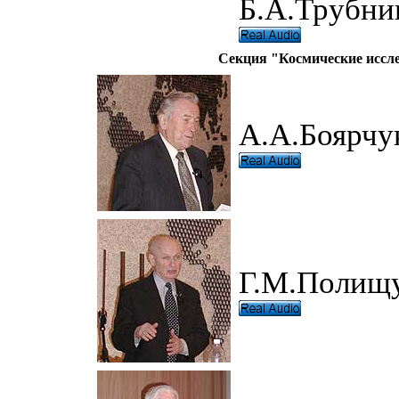
Б.А.Трубник
Секция "Космические иссле
А.А.Боярчу
Г.М.Полищ