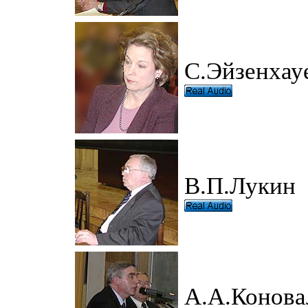
С.Эйзенхау
В.П.Лукин
А.А.Конова